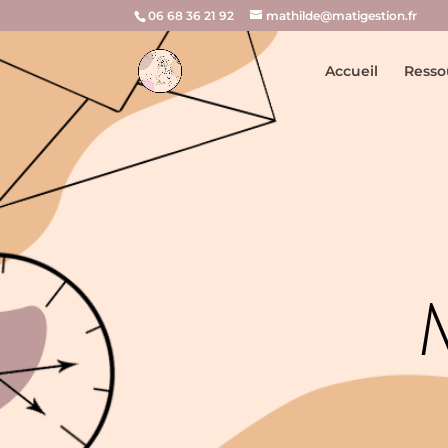
06 68 36 21 92
mathilde@matigestion.fr
Accueil
Resso